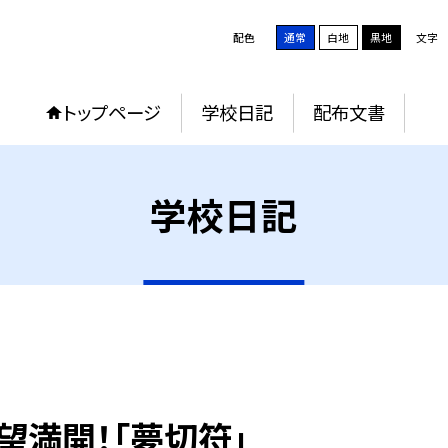
配色
通常
白地
黒地
文字
トップページ
学校日記
配布文書
学校日記
望満開！「夢切符」