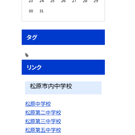
23
24
25
26
27
28
29
30
31
タグ
リンク
松原市内中学校
松原中学校
松原第二中学校
松原第三中学校
松原第五中学校