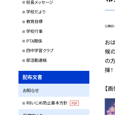
校長メッセージ
学校だより
教育目標
公開日
学校行事
PTA関係
おは
候
四中学習クラブ
の方
部活動連絡
揮！
配布文書
【画
お知らせ
R8いじめ防止基本方針
PDF