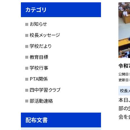
カテゴリ
お知らせ
校長メッセージ
学校だより
教育目標
令和
学校行事
公開日
PTA関係
更新日
四中学習クラブ
校長
本日
部活動連絡
部の
会を会
配布文書