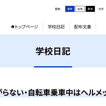
配色
通常
白地
黒地
文字
トップページ
学校日記
配布文書
学校日記
がらない・自転車乗車中はヘルメッ