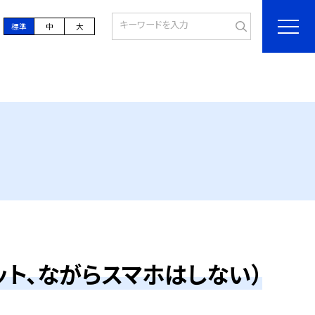
標準
中
大
ト、ながらスマホはしない）