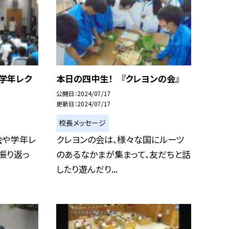
学年レク
本日の四中生！ 『クレヨンの会』
公開日
2024/07/17
更新日
2024/07/17
校長メッセージ
会や学年レ
クレヨンの会は、様々な国にルーツ
振り返っ
のあるなかまが集まって、友だちと話
したり遊んだり...