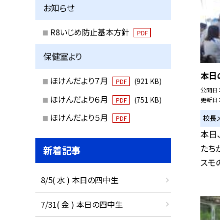
お知らせ
R8いじめ防止基本方針
PDF
保健室より
本日
ほけんだより７月
(921 KB)
PDF
公開日
ほけんだより６月
(751 KB)
更新日
PDF
ほけんだより５月
校長
PDF
本日
たち
新着記事
スモの
8/5( 水 ) 本日の四中生
7/31( 金 ) 本日の四中生