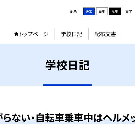
配色
通常
白地
黒地
文字
トップページ
学校日記
配布文書
学校日記
がらない・自転車乗車中はヘルメッ