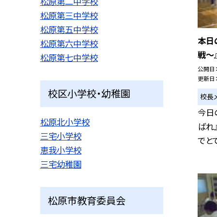
松原第二中学校
松原第三中学校
松原第五中学校
本日
松原第六中学校
戦〜
松原第七中学校
公開日
更新日
校区小学校・幼稚園
校長
今日
松原北小学校
ばれ
三宅小学校
でとて
恵我小学校
三宅幼稚園
松原市教育委員会