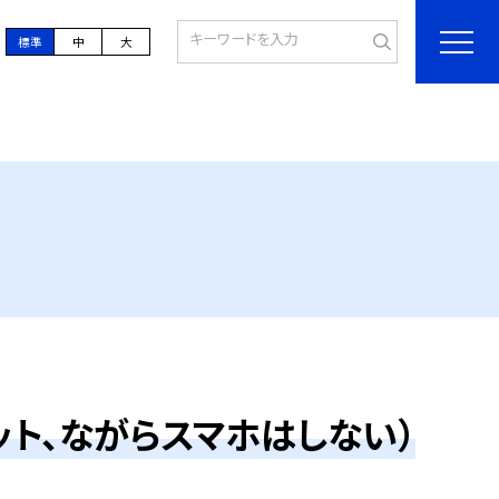
標準
中
大
ト、ながらスマホはしない）