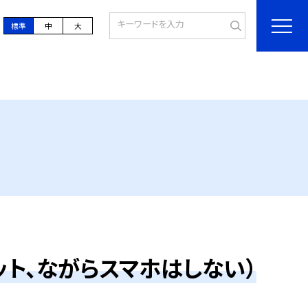
標準
中
大
ト、ながらスマホはしない）