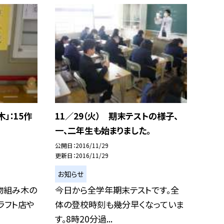
木」：15作
11／29（火） 期末テストの様子、
一、二年生も始まりました。
公開日
2016/11/29
更新日
2016/11/29
お知らせ
物組み木の
今日から全学年期末テストです。全
ラフト店や
体の登校時刻も幾分早くなっていま
す。8時20分過...