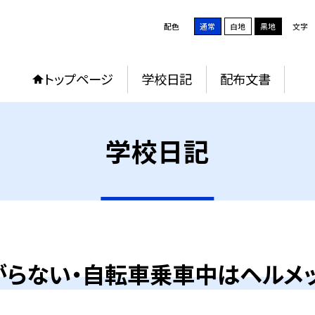
配色
通常
白地
黒地
文字
トップページ
学校日記
配布文書
学校日記
がらない・自転車乗車中はヘルメッ