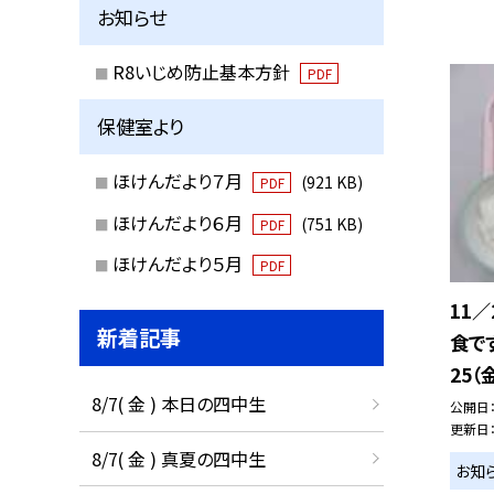
お知らせ
R8いじめ防止基本方針
PDF
保健室より
ほけんだより７月
(921 KB)
PDF
ほけんだより６月
(751 KB)
PDF
ほけんだより５月
PDF
11
新着記事
食で
25（
8/7( 金 ) 本日の四中生
公開日
更新日
8/7( 金 ) 真夏の四中生
お知