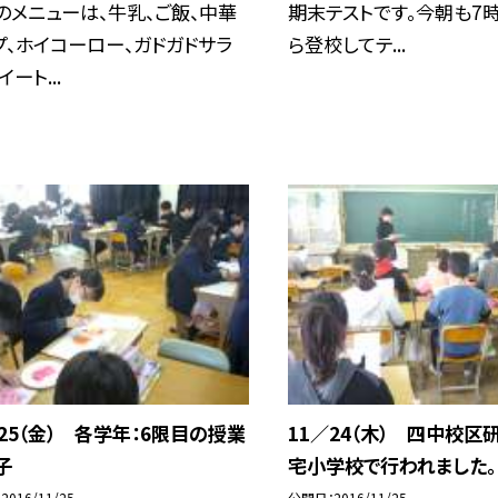
のメニューは、牛乳、ご飯、中華
期末テストです。今朝も7
プ、ホイコーロー、ガドガドサラ
ら登校してテ...
イート...
／25（金） 各学年：6限目の授業
11／24（木） 四中校区
子
宅小学校で行われました。
2016/11/25
公開日
2016/11/25