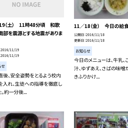
19（土） 11時48分頃 和歌
11／18（金） 今日の給食
南部を震源とする地震がありま
公開日
2016/11/18
更新日
2016/11/18
2016/11/19
お知らせ
2016/11/19
今日のメニューは、牛乳、
らせ
汁、ゆずあえ、さばの味噌
直後、安全姿勢をとるよう校内
きふりかけ...
を入れ、生徒への指導を徹底し
。約一分後...