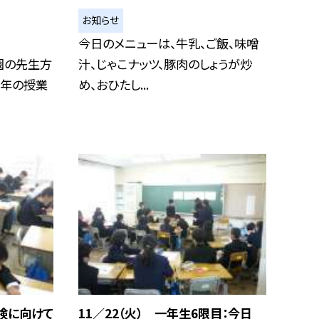
お知らせ
今日のメニューは、牛乳、ご飯、味噌
園の先生方
汁、じゃこナッツ、豚肉のしょうが炒
学年の授業
め、おひたし...
英検に向けて
11／22（火） 一年生6限目：今日