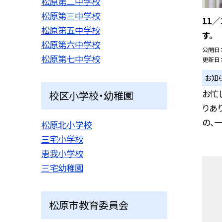
松原第二中学校
松原第三中学校
11
松原第五中学校
す。
松原第六中学校
公開日
松原第七中学校
更新日
お知
お忙
校区小学校・幼稚園
りあ
の、一
松原北小学校
三宅小学校
恵我小学校
三宅幼稚園
松原市教育委員会