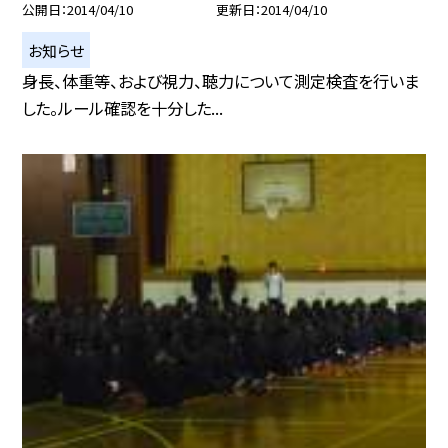
公開日
2014/04/10
更新日
2014/04/10
お知らせ
身長、体重等、および視力、聴力について測定検査を行いま
した。ルール確認を十分した...