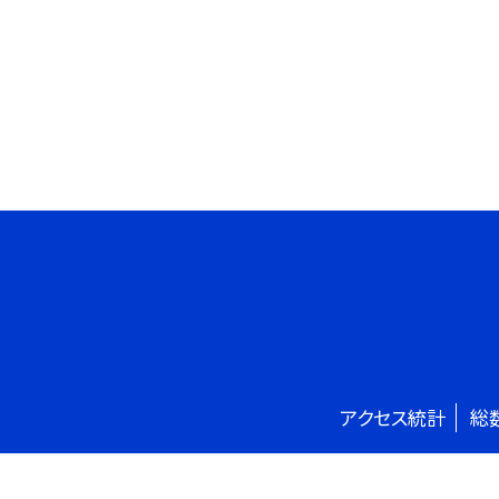
アクセス統計
総
©松原市立松原第四中学校