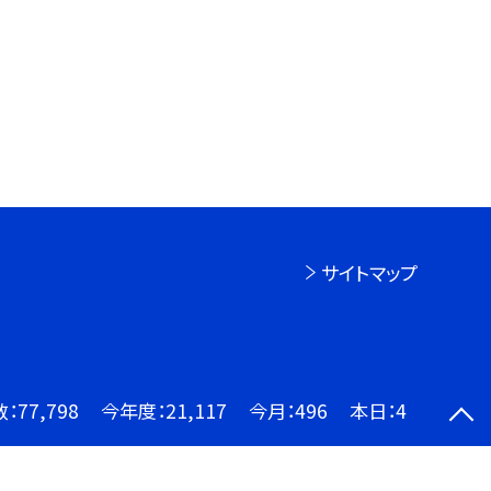
サイトマップ
数：
77,798
今年度：
21,117
今月：
496
本日：
4