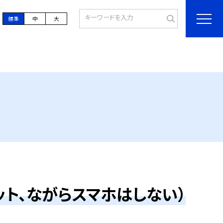
標準
中
大
ト、ながらスマホはしない）