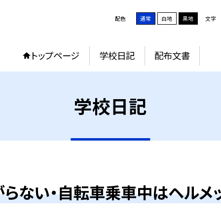
配色
通常
白地
黒地
文字
トップページ
学校日記
配布文書
学校日記
がらない・自転車乗車中はヘルメッ